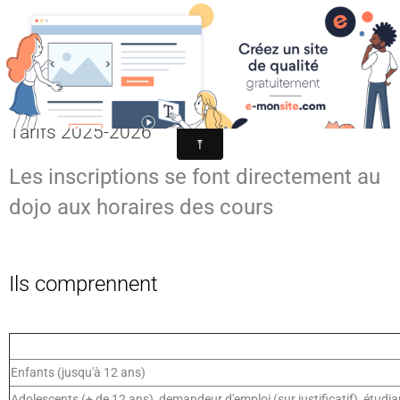
Académie Pazenaise d'Aïkido
Tarifs
Contact
OARA
Tarifs 2025-2026
Album photo
Les inscriptions se font directement au
Agenda
dojo aux horaires des cours
Ils comprennent
Enfants (jusqu'à 12 ans)
Adolescents (+ de 12 ans), demandeur d'emploi (sur justificatif), étudia