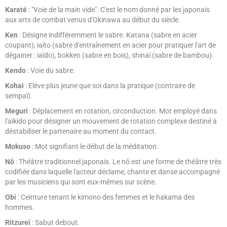
Karaté
: "Voie de la main vide". C'est le nom donné par les japonais
aux arts de combat venus d'Okinawa au début du siècle.
Ken
: Désigne indifféremment le sabre. Katana (sabre en acier
coupant), iaïto (sabre d'entraînement en acier pour pratiquer l'art de
dégainer : iaïdo), bokken (sabre en bois), shinaï (sabre de bambou).
Kendo
: Voie du sabre.
Kohai
: Elève plus jeune que soi dans la pratique (contraire de
sempaï).
Meguri
: Déplacement en rotation, circonduction. Mot employé dans
l'aïkido pour désigner un mouvement de rotation complexe destiné à
déstabiliser le partenaire au moment du contact.
Mokuso
: Mot signifiant le début de la méditation.
Nô
: Théâtre traditionnel japonais. Le nô est une forme de théâtre très
codifiée dans laquelle l'acteur déclame, chante et danse accompagné
par les musiciens qui sont eux-mêmes sur scène.
Obi
: Ceinture tenant le kimono des femmes et le hakama des
hommes.
Ritzureï
: Sabut debout.