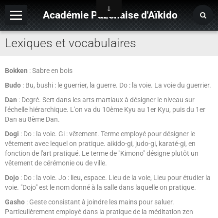
Académie Pazenaise d'Aïkido
Lexiques et vocabulaires
Contact
OARA
Bokken
: Sabre en bois
Album photo
Budo
: Bu, bushi : le guerrier, la guerre. Do : la voie. La voie du guerrier.
Agenda
Dan
: Degré. Sert dans les arts martiaux à désigner le niveau sur
l'échelle hiérarchique. L'on va du 10ème Kyu au 1er Kyu, puis du 1er
Dan au 8ème Dan.
Dogi
: Do : la voie. Gi : vêtement. Terme employé pour désigner le
vêtement avec lequel on pratique. aikido-gi, judo-gi, karaté-gi, en
fonction de l'art pratiqué. Le terme de "Kimono" désigne plutôt un
vêtement de cérémonie ou de ville.
Dojo
: Do : la voie. Jo : lieu, espace. Lieu de la voie, Lieu pour étudier la
voie. "Dojo" est le nom donné à la salle dans laquelle on pratique.
Gasho
: Geste consistant à joindre les mains pour saluer.
Particulièrement employé dans la pratique de la méditation zen