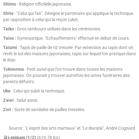
Shinto
: Religion officilelle japonaise.
Shite
: "Celui qui fait". Désigne le partenaire qui applique la technique
par opposition à celui qui la reçoit (uke).
Taiko :
Gros tambours utilisés dans les cérémonies.
Taïso :
Gymnastique. "Echauffements" effectué en début de cours.
Tatami
: Tapis de paille de riz tressée. Par extension au tapis dont on
revêt le sol des maisons japonaises, tapis sur lequel l'on pratique dans
le dojo.
Tokonoma
: Petit autel que l'on trouve dans toutes les maisons
japonaises. On pouvait y trouver autrefois les urnes funéraires des
parents défunts.
Uke
: Celui qui subit la technique.
Zareï
: Salut assis.
Zori :
Sorte de sandales de pailles tressées.
Source : "L'esprit des arts martiaux" et "Le disciple", André Cognard
Lexiques (1/2)
(619.78 Ko)