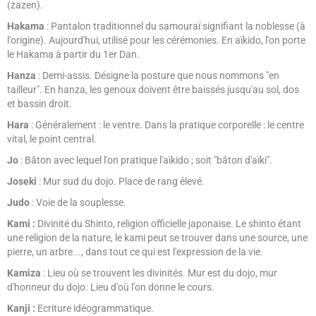
(zazen).
Hakama
: Pantalon traditionnel du samouraï signifiant la noblesse (à
l'origine). Aujourd'hui, utilisé pour les cérémonies. En aïkido, l'on porte
le Hakama à partir du 1er Dan.
Hanza
: Demi-assis. Désigne la posture que nous nommons "en
tailleur". En hanza, les genoux doivent être baissés jusqu'au sol, dos
et bassin droit.
Hara
: Généralement : le ventre. Dans la pratique corporelle : le centre
vital, le point central.
Jo
: Bâton avec lequel l'on pratique l'aïkido ; soit "bâton d'aïki".
Joseki
: Mur sud du dojo. Place de rang élevé.
Judo
: Voie de la souplesse.
Kami :
Divinité du Shinto, religion officielle japonaise. Le shinto étant
une religion de la nature, le kami peut se trouver dans une source, une
pierre, un arbre..., dans tout ce qui est l'expression de la vie.
Kamiza
: Lieu où se trouvent les divinités. Mur est du dojo, mur
d'honneur du dojo. Lieu d'où l'on donne le cours.
Kanji :
Ecriture idéogrammatique.