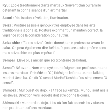
Ryu
: Ecole traditionnelle d'arts martiaux Souvent clan ou famille
détenant la connaissance d'un art martial.
Satori
: Réalisation, révélation, illumination.
Seiza
: Posture assise à genoux (très employée dans les arts
traditionnels japonais). Posture exprimant un maintien correct, la
vigilance et de la considération pour autrui.
Seiza shite
: "Faites seiza". Ordre donné par le professeur avant le
salut. On peut également dire "seïritsu" : posture assise ; même sens
mais seiza shite est plus impératif.
Sempaï
: Elève plus ancien que soi (contraire de kohaï).
Senseï
: Né avant. Nom employé pour désigner son professeur dans
les arts martiaux. Précédé de "O", il désigne le fondateur de l'aïkido,
Moriheï Ueshiba. On dit "O senseï Moriheï Ueshiba" ou simplement "O
senseï".
Shimoza
: Mur ouest du dojo. Fait face au kamiza. Mur où sont assis
les élèves. Direction vers laquelle doit être donné le cours.
Shimozeki
: Mur nord du dojo. Lieu où l'on fait asseoir les visiteurs
non pratiquants d'arts martiaux.