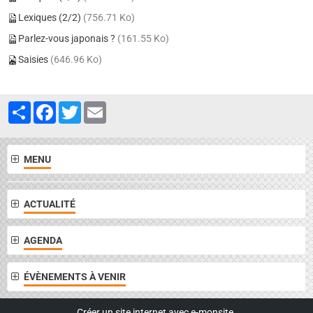
Lexiques (2/2)
(756.71 Ko)
Parlez-vous japonais ?
(161.55 Ko)
Saisies
(646.96 Ko)
Partager
Facebook
Twitter
Email
MENU
ACTUALITÉ
AGENDA
ÉVÈNEMENTS À VENIR
Créer un site internet avec e-monsite