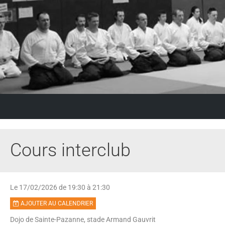
Cours interclub
Le 17/02/2026
de 19:30
à 21:30
AJOUTER AU CALENDRIER
Dojo de Sainte-Pazanne, stade Armand Gauvrit