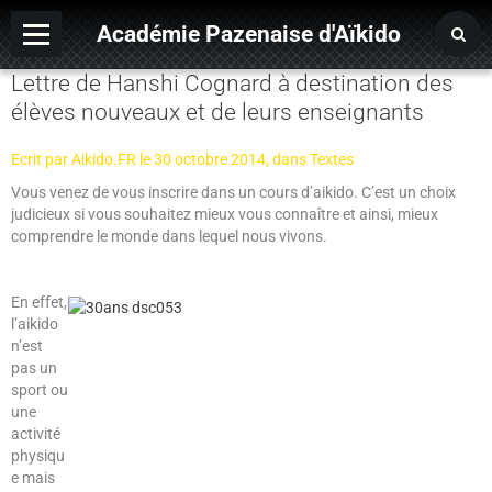
Académie Pazenaise d'Aïkido
Lettre de Hanshi Cognard à destination des
Contact
élèves nouveaux et de leurs enseignants
OARA
Ecrit par Aikido.FR le 30 octobre 2014, dans Textes
Album photo
Vous venez de vous inscrire dans un cours d’aikido. C’est un choix
judicieux si vous souhaitez mieux vous connaître et ainsi, mieux
Agenda
comprendre le monde dans lequel nous vivons.
En effet,
l’aikido
n’est
pas un
sport ou
une
activité
physiqu
e mais