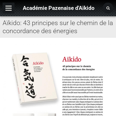
Académie Pazenaise d'Aïkido
Aïkido: 43 principes sur le chemin de la
Contact
concordance des énergies
OARA
Album photo
Agenda