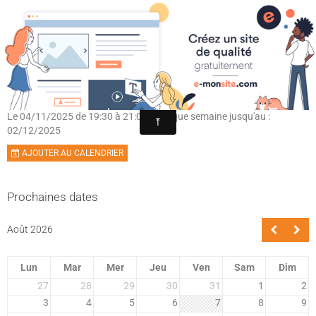
Académie Pazenaise d'Aïkido
Contact
Cours
OARA
Album photo
Le 04/11/2025
de 19:30
à 21:00
- Chaque semaine jusqu'au :
02/12/2025
Agenda
AJOUTER AU CALENDRIER
Prochaines dates
Août 2026
Lun
Mar
Mer
Jeu
Ven
Sam
Dim
27
28
29
30
31
1
2
3
4
5
6
7
8
9