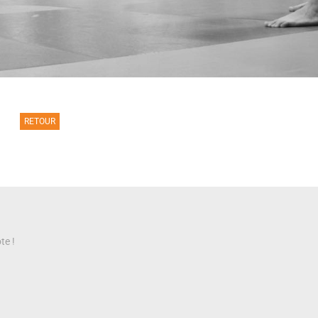
RETOUR
te !