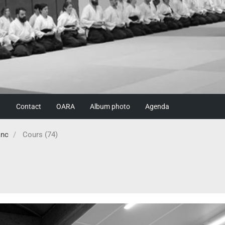
Contact
OARA
Album photo
Agenda
anc
Cours (74)