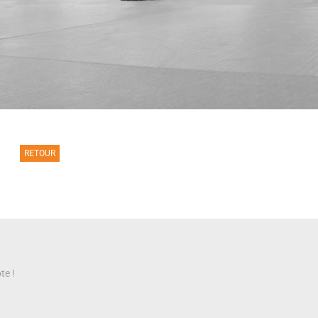
RETOUR
te !