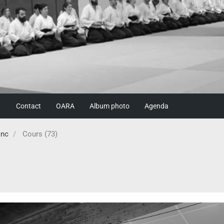
Contact
OARA
Album photo
Agenda
anc
Cours (73)