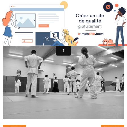
Académie Pazenaise d'Aïkido
Cours (75)
Contact
OARA
Album photo
Agenda