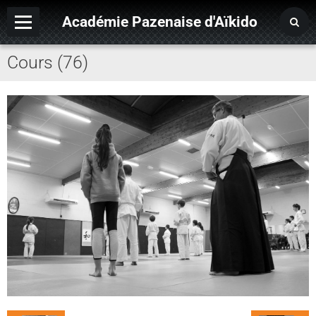
Académie Pazenaise d'Aïkido
Cours (76)
Contact
OARA
Album photo
Agenda