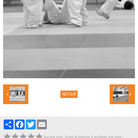
RETOUR
Partager
Facebook
Twitter
Email
Aucune note. Soyez le premier à attribuer une note !