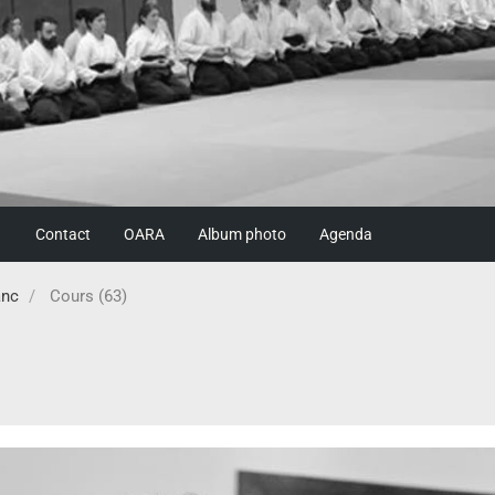
Contact
OARA
Album photo
Agenda
anc
Cours (63)