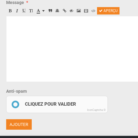
Message
APERÇU
Anti-spam
CLIQUEZ POUR VALIDER
IconCaptcha ©
AJOUTER