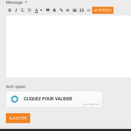
Message
APERÇU
Anti-spam
CLIQUEZ POUR VALIDER
IconCaptcha ©
AJOUTER