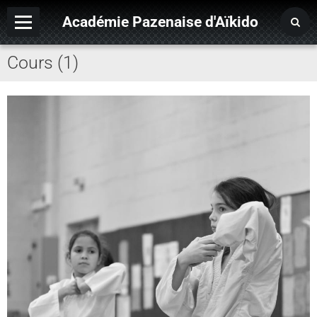
Académie Pazenaise d'Aïkido
Cours (1)
Contact
OARA
Album photo
Agenda