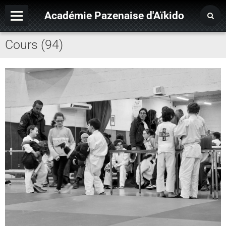
Académie Pazenaise d'Aïkido
Cours (94)
Contact
OARA
Album photo
Agenda