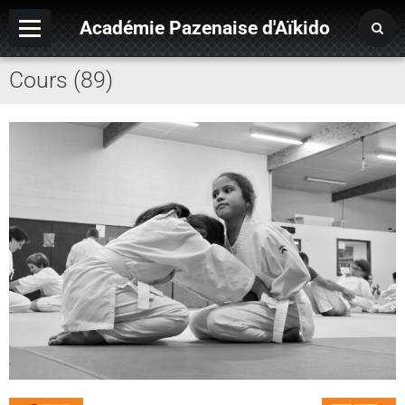
Académie Pazenaise d'Aïkido
Cours (89)
Contact
OARA
Album photo
Agenda