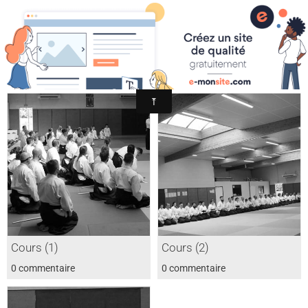
Académie Pazenaise d'Aïkido
Cours Maître Cognard à Ste Pazanne
Contact
OARA
Album photo
Agenda
Cours (1)
Cours (2)
0 commentaire
0 commentaire