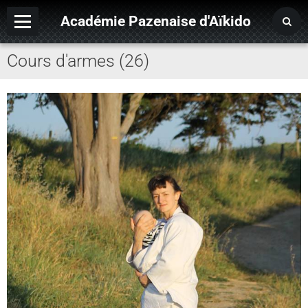
Académie Pazenaise d'Aïkido
Cours d'armes (26)
Contact
OARA
Album photo
Agenda