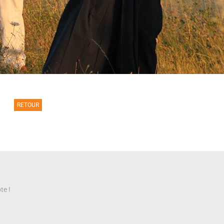
RETOUR
te !