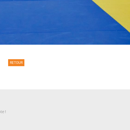
RETOUR
te !