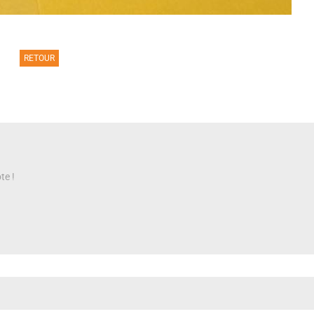
RETOUR
te !